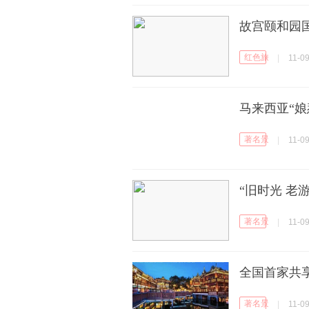
故宫颐和园
红色旅行
|
11-0
马来西亚“娘
著名景区
|
11-0
“旧时光 老
著名景区
|
11-0
全国首家共
著名景区
|
11-0