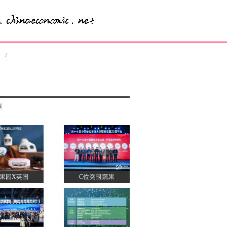
荐
果园X英国
C位突围|蔬果