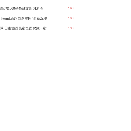
新增1500多条藏文新词术语
198
门teamLab超自然空间”全新沉浸
198
疆和田市旅游民宿全面实施一宿
198