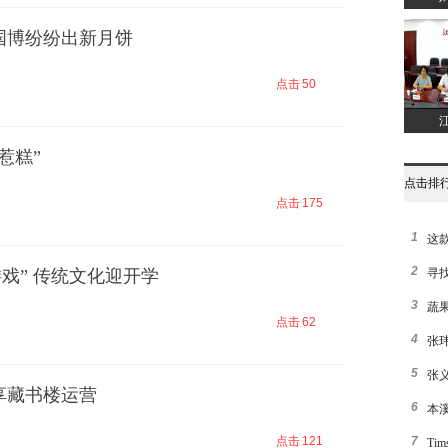
国博纷纷出新月饼
9
点击
50
惹糕”
点击排
9
点击
175
1
这
2
游戏” 传统文化迎开学
寻
3
蔬
9
点击
62
4
张
5
张
享藏书楼运营
6
本
9
点击
121
7
Ti