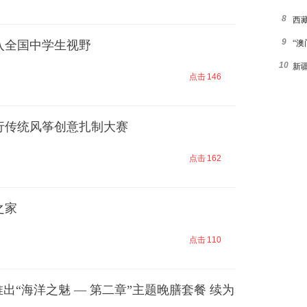
8
西藏
9
入全国中学生视野
“澳
10
新
9
点击
146
行传统风筝创意扎制大赛
9
点击
162
之家
9
点击
110
推出“海洋之魅 — 第二章”主题晚膳套餐 续为