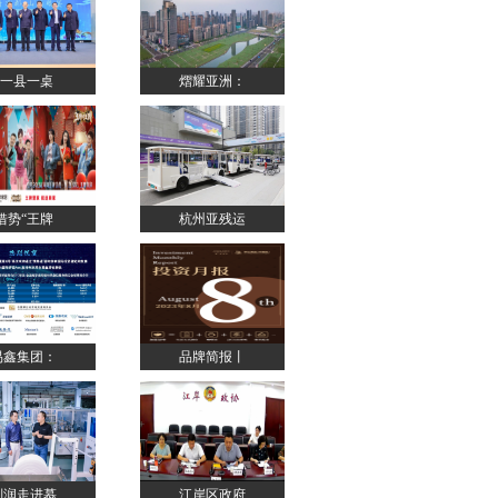
“一县一桌
熠耀亚洲：
借势“王牌
杭州亚残运
易鑫集团：
品牌简报丨
刘润走进慕
江岸区政府