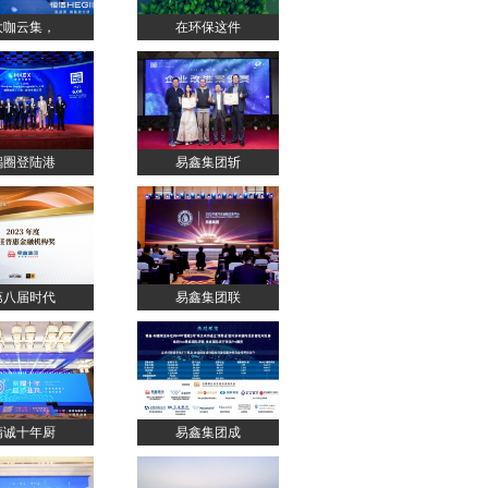
大咖云集，
在环保这件
锅圈登陆港
易鑫集团斩
第八届时代
易鑫集团联
精诚十年厨
易鑫集团成