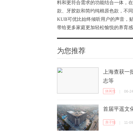
料和更符合需求的功能结合一体，在
款、牙胶款和简约纯棉原色款，不同
KUB可优比始终倾听用户的声音，
带给更多家庭更加轻松愉悦的养育感
为您推荐
上海查获一批
志等
休闲生活
|
06-2
首届平遥文
亲子情感
|
11-0