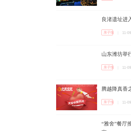
良渚遗址进
亲子情感
|
11-0
山东潍坊举
亲子情感
|
11-0
腾越降真香
亲子情感
|
11-0
“雅舍”餐厅