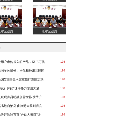
江岸区政府
江岸区政府
行
款用户求购很久的产品，KUB可优
198
找40年的缘份，当你和神州品牌同
198
果园X英国美术馆重磅打造限定联
198
玮设计师的“珠海格力东澳大酒
198
义威现身昆明融创雪世界 携手升
198
溪满族自治县 由旅游大县到强县
198
ms天好咖啡官宣“合伙人项目”计
198